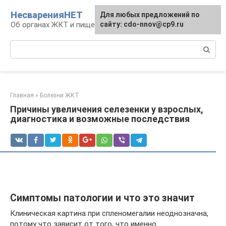
Перейти
НесваренияНЕТ
Для любых предложений по
к
Об органах ЖКТ и пищеварении
сайту: cdo-nnov@cp9.ru
контенту
Поиск:
Главная
»
Болезни ЖКТ
Причины увеличения селезенки у взрослых,
диагностика и возможные последствия
Симптомы патологии и что это значит
Клиническая картина при спленомегалии неоднозначна,
потому что зависит от того, что именно