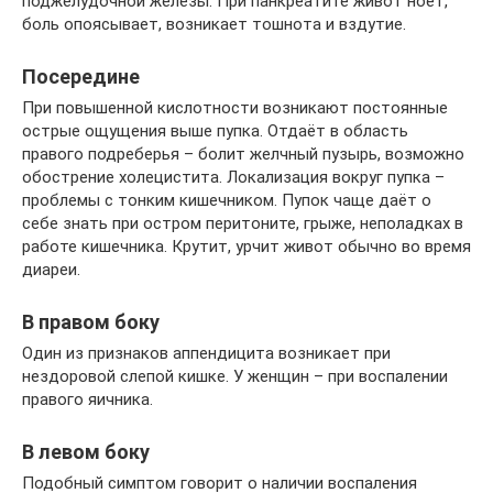
поджелудочной железы. При панкреатите живот ноет,
боль опоясывает, возникает тошнота и вздутие.
Посередине
При повышенной кислотности возникают постоянные
острые ощущения выше пупка. Отдаёт в область
правого подреберья – болит желчный пузырь, возможно
обострение холецистита. Локализация вокруг пупка –
проблемы с тонким кишечником. Пупок чаще даёт о
себе знать при остром перитоните, грыже, неполадках в
работе кишечника. Крутит, урчит живот обычно во время
диареи.
В правом боку
Один из признаков аппендицита возникает при
нездоровой слепой кишке. У женщин – при воспалении
правого яичника.
В левом боку
Подобный симптом говорит о наличии воспаления