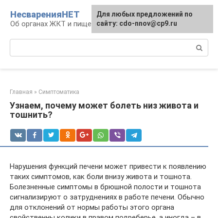
Перейти
НесваренияНЕТ
Для любых предложений по
к
Об органах ЖКТ и пищеварении
сайту: cdo-nnov@cp9.ru
контенту
Поиск:
Главная
»
Симптоматика
Узнаем, почему может болеть низ живота и
тошнить?
Нарушения функций печени может привести к появлению
таких симптомов, как боли внизу живота и тошнота.
Болезненные симптомы в брюшной полости и тошнота
сигнализируют о затруднениях в работе печени. Обычно
для отклонений от нормы работы этого органа
свойственны колики в правом подреберье, а иногда – в