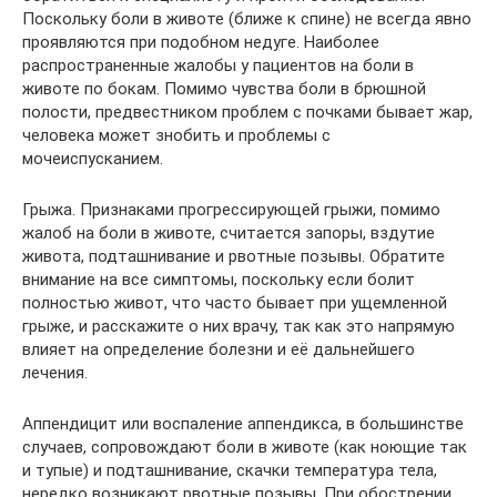
Поскольку боли в животе (ближе к спине) не всегда явно
проявляются при подобном недуге. Наиболее
распространенные жалобы у пациентов на боли в
животе по бокам. Помимо чувства боли в брюшной
полости, предвестником проблем с почками бывает жар,
человека может знобить и проблемы с
мочеиспусканием.
Грыжа. Признаками прогрессирующей грыжи, помимо
жалоб на боли в животе, считается запоры, вздутие
живота, подташнивание и рвотные позывы. Обратите
внимание на все симптомы, поскольку если болит
полностью живот, что часто бывает при ущемленной
грыже, и расскажите о них врачу, так как это напрямую
влияет на определение болезни и её дальнейшего
лечения.
Аппендицит или воспаление аппендикса, в большинстве
случаев, сопровождают боли в животе (как ноющие так
и тупые) и подташнивание, скачки температура тела,
нередко возникают рвотные позывы. При обострении