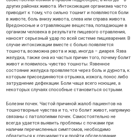
других районах живота. Интоксикация организма часто
приводит к тому, что сильно тошнит и появляются боли
в животе, боль внизу живота, слева или справа живота.
Вредоносные и отравляющие вещества, попадающие в
организм человека в результате пищевого отравления,
наносят серьезный удар по всей системе пищеварения. В
случае интоксикации вместе с болью появляется
тошнота, возможна рвота и жар, иногда – диарея. Язва
желудка, также она из частых причин того, почему болит
живот и появилось чувство тошноты. Язвенное
состояние желудка проявляется через боль и дурнота, к
которым присоединяются отрыжка, изжога, понос либо
затруднение дефекации. Боли чаще всего ноющие, а
некоторых случаях способные становиться острыми.
Болезни почек. Частой причиной жалоб пациентов на
тошнотворные чувства и то, что болит живот, напрямую
связаны с патологиями почек. Самостоятельно не
всегда удается выявить проблемы с почками при
наличии перечисленных симптомов, необходимо
обратиться к специалисту и пройти обследование.