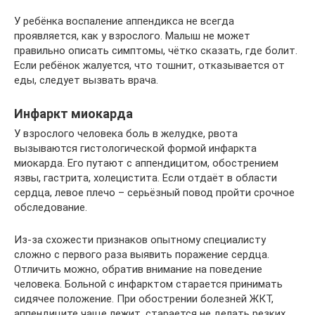
У ребёнка воспаление аппендикса не всегда
проявляется, как у взрослого. Малыш не может
правильно описать симптомы, чётко сказать, где болит.
Если ребёнок жалуется, что тошнит, отказывается от
еды, следует вызвать врача.
Инфаркт миокарда
У взрослого человека боль в желудке, рвота
вызываются гистологической формой инфаркта
миокарда. Его путают с аппендицитом, обострением
язвы, гастрита, холецистита. Если отдаёт в области
сердца, левое плечо – серьёзный повод пройти срочное
обследование.
Из-за схожести признаков опытному специалисту
сложно с первого раза выявить поражение сердца.
Отличить можно, обратив внимание на поведение
человека. Больной с инфарктом старается принимать
сидячее положение. При обострении болезней ЖКТ,
аппендиците чаще лежит, старается не делать резких