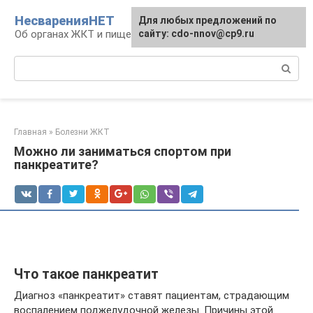
Перейти
НесваренияНЕТ
Для любых предложений по
к
Об органах ЖКТ и пищеварении
сайту: cdo-nnov@cp9.ru
контенту
Поиск:
Главная
»
Болезни ЖКТ
Можно ли заниматься спортом при
панкреатите?
Что такое панкреатит
Диагноз «панкреатит» ставят пациентам, страдающим
воспалением поджелудочной железы. Причины этой