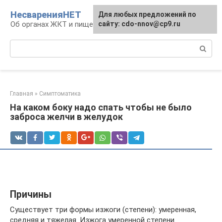
Перейти
НесваренияНЕТ
Для любых предложений по
к
Об органах ЖКТ и пищеварении
сайту: cdo-nnov@cp9.ru
контенту
Поиск:
Главная
»
Симптоматика
На каком боку надо спать чтобы не было
заброса желчи в желудок
Причины
Существует три формы изжоги (степени): умеренная,
средняя и тяжелая. Изжога умеренной степени